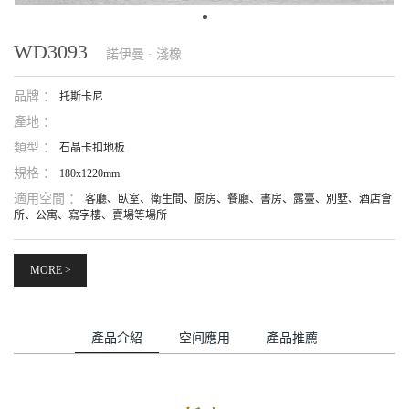
WD3093
諾伊曼 · 淺橡
品牌 ：
托斯卡尼
產地 ：
類型 ：
石晶卡扣地板
規格 ：
180x1220mm
適用空間 ：
客廳、臥室、衛生間、厨房、餐廳、書房、露臺、別墅、酒店會
所、公寓、寫字樓、賣場等場所
MORE >
產品介紹
空间應用
產品推薦