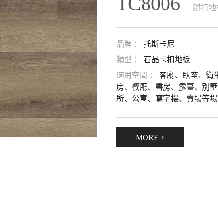
TC8006
鎖扣地
品牌 ：
托斯卡尼
類型 ：
石晶卡扣地板
適用空間 ：
客廳、臥室、衛
房、餐廳、書房、露臺、別墅
所、公寓、寫字樓、賣場等場
MORE >