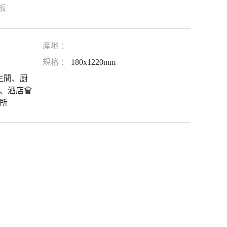
板
產地 ：
規格 ：
180x1220mm
生間、厨
、酒店會
所