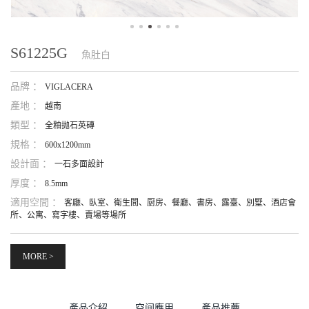
S61225G
魚肚白
品牌 ：
VIGLACERA
產地 ：
越南
類型 ：
全釉抛石英磚
規格 ：
600x1200mm
設計面 ：
一石多面設計
厚度 ：
8.5mm
適用空間 ：
客廳、臥室、衛生間、厨房、餐廳、書房、露臺、別墅、酒店會
所、公寓、寫字樓、賣場等場所
MORE >
產品介紹
空间應用
產品推薦