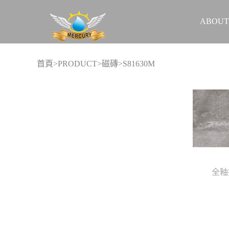
ABOUT
首頁
>
PRODUCT
>
磁磚
>S81630M
全釉
實際案例
促銷活動
關於我們
聯絡我們