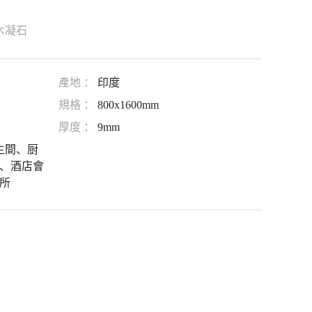
木凝石
產地 ：
印度
規格 ：
800x1600mm
厚度 ：
9mm
生間、厨
、酒店會
所