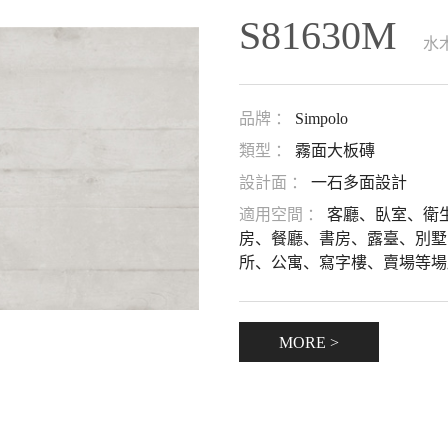
S81630M
水
品牌 ：
Simpolo
類型 ：
霧面大板磚
設計面 ：
一石多面設計
適用空間 ：
客廳、臥室、衛
房、餐廳、書房、露臺、別墅
所、公寓、寫字樓、賣場等場
MORE >