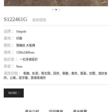
S122461G
金絲琥珀
品牌 ：
Simpolo
產地 ：
印度
類型 ：
隨機紋 大板磚
規格 ：
1200x2400mm
設計面 ：
一石多面設計
厚度 ：
9mm
適用空間 ：
客廳、臥室、衛生間、厨房、餐廳、書房、露臺、別墅、酒店會
所、公寓、寫字樓、賣場等場所
MORE >
產品介紹
空间應用
產品推薦