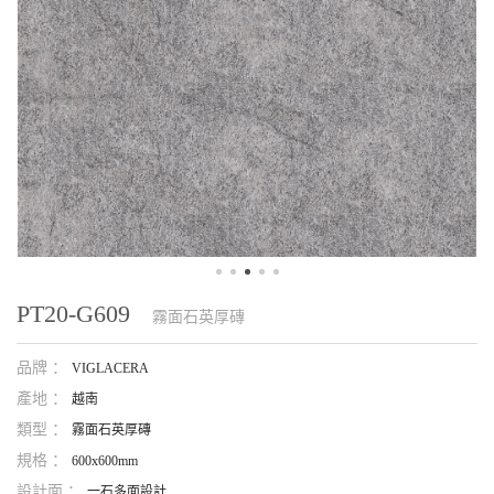
PT20-G609
霧面石英厚磚
品牌 ：
VIGLACERA
產地 ：
越南
類型 ：
霧面石英厚磚
規格 ：
600x600mm
設計面 ：
一石多面設計