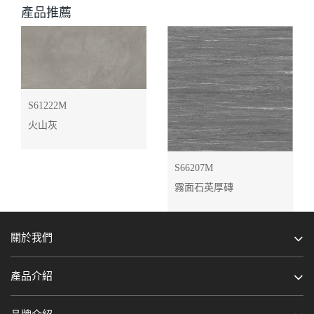
產品推薦
S61222M
火山灰
S66207M
霧面石英厚磚
關於我們
產品介紹