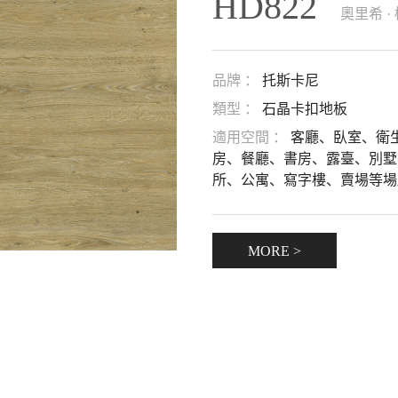
HD822
奧里希 ·
品牌 ：
托斯卡尼
類型 ：
石晶卡扣地板
適用空間 ：
客廳、臥室、衛
房、餐廳、書房、露臺、別墅
所、公寓、寫字樓、賣場等場
MORE >