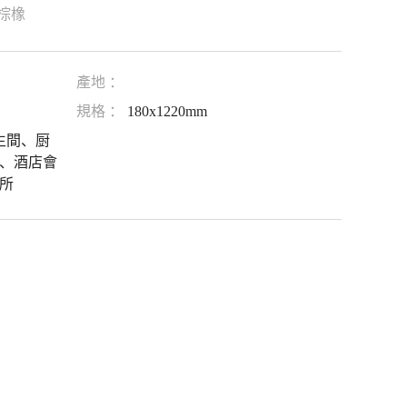
 棕橡
產地 ：
規格 ：
180x1220mm
生間、厨
、酒店會
所