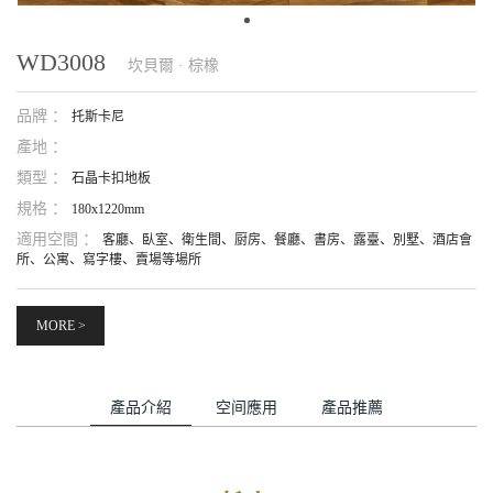
WD3008
坎貝爾 · 棕橡
品牌 ：
托斯卡尼
產地 ：
類型 ：
石晶卡扣地板
規格 ：
180x1220mm
適用空間 ：
客廳、臥室、衛生間、厨房、餐廳、書房、露臺、別墅、酒店會
所、公寓、寫字樓、賣場等場所
MORE >
產品介紹
空间應用
產品推薦