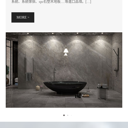
系統、系統傢俱、spc石塑木地板.....等進口品項。[…]
MORE >