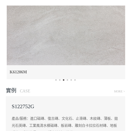
K61206M
實例
CASE
MORE >
S122752G
產品/服務：進口磁磚、復古磚、文化石、止滑磚、木紋磚、薄板、拋
光石英磚、工業風清水模磁磚、板岩磚、雕刻白卡拉拉石材磚、地板