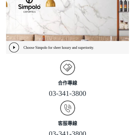
Choose Simpolo for sheer luxury and superiority.
合作專線
03-341-3800
客服專線
03-341-3800