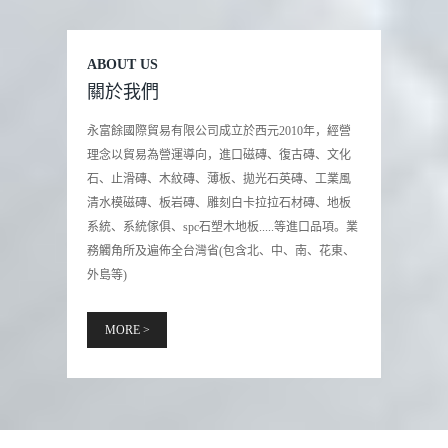
ABOUT US
關於我們
永富餘國際貿易有限公司成立於西元2010年，經營
理念以貿易為營運導向，進口磁磚、復古磚、文化
石、止滑磚、木紋磚、薄板、拋光石英磚、工業風
清水模磁磚、板岩磚、雕刻白卡拉拉石材磚、地板
系統、系統傢俱、spc石塑木地板.....等進口品項。業
務觸角所及遍佈全台灣省(包含北、中、南、花東、
外島等)
MORE >