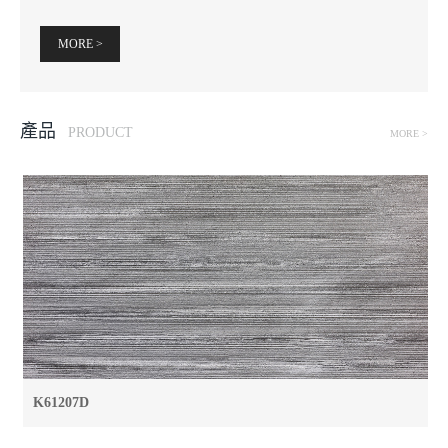
MORE >
產品
PRODUCT
MORE >
K61207D