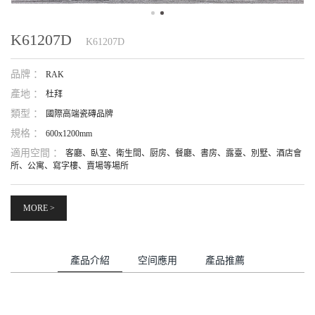
K61207D
K61207D
品牌 ：
RAK
產地 ：
杜拜
類型 ：
國際高端瓷磚品牌
規格 ：
600x1200mm
適用空間 ：
客廳、臥室、衛生間、厨房、餐廳、書房、露臺、別墅、酒店會
所、公寓、寫字樓、賣場等場所
MORE >
產品介紹
空间應用
產品推薦