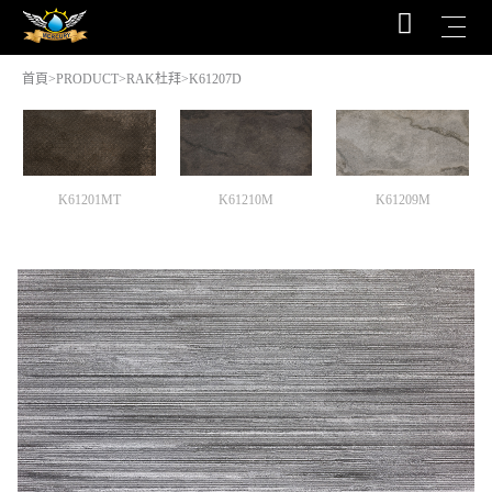
首頁
>
PRODUCT
>
RAK杜拜
>K61207D
K61201MT
K61210M
K61209M