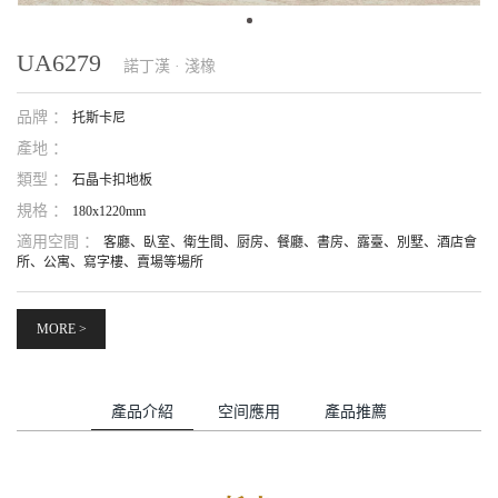
UA6279
諾丁漢 · 淺橡
品牌 ：
托斯卡尼
產地 ：
類型 ：
石晶卡扣地板
規格 ：
180x1220mm
適用空間 ：
客廳、臥室、衛生間、厨房、餐廳、書房、露臺、別墅、酒店會
所、公寓、寫字樓、賣場等場所
MORE >
產品介紹
空间應用
產品推薦