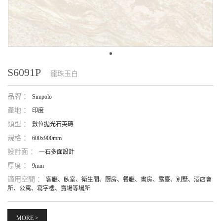
S6091P
龍珠玉白
品牌 ：
Simpolo
產地 ：
印度
類型 ：
數位拋光石英磚
規格 ：
600x900mm
設計面 ：
一石多面設計
厚度 ：
9mm
適用空間 ：
客廳、臥室、衛生間、厨房、餐廳、書房、露臺、別墅、酒店會
所、公寓、寫字樓、賣場等場所
MORE >