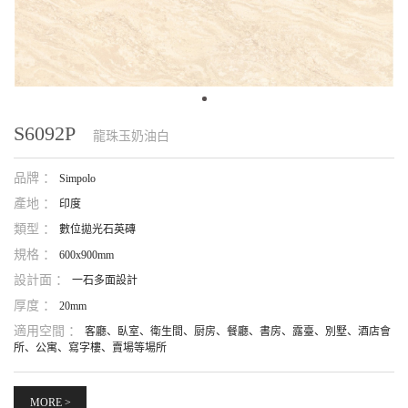
S6092P
龍珠玉奶油白
品牌 ：
Simpolo
產地 ：
印度
類型 ：
數位拋光石英磚
規格 ：
600x900mm
設計面 ：
一石多面設計
厚度 ：
20mm
適用空間 ：
客廳、臥室、衛生間、厨房、餐廳、書房、露臺、別墅、酒店會
所、公寓、寫字樓、賣場等場所
MORE >