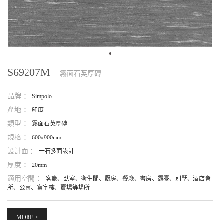
S69207M
霧面石英厚磚
品牌 ：
Simpolo
產地 ：
印度
類型 ：
霧面石英厚磚
規格 ：
600x900mm
設計面 ：
一石多面設計
厚度 ：
20mm
適用空間 ：
客廳、臥室、衛生間、厨房、餐廳、書房、露臺、別墅、酒店會
所、公寓、寫字樓、賣場等場所
MORE >